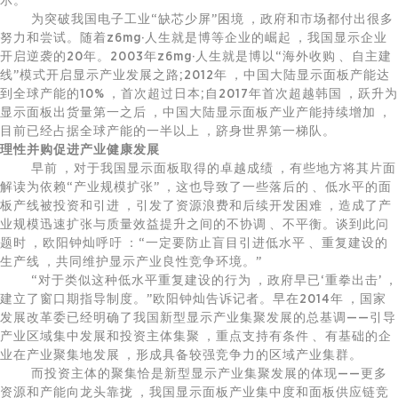
示。
为突破我国电子工业“缺芯少屏”困境，政府和市场都付出很多
努力和尝试。随着z6mg·人生就是博等企业的崛起，我国显示企业
开启逆袭的20年。2003年z6mg·人生就是博以“海外收购、自主建
线”模式开启显示产业发展之路;2012年，中国大陆显示面板产能达
到全球产能的10%，首次超过日本;自2017年首次超越韩国，跃升为
显示面板出货量第一之后，中国大陆显示面板产业产能持续增加，
目前已经占据全球产能的一半以上，跻身世界第一梯队。
理性并购促进产业健康发展
早前，对于我国显示面板取得的卓越成绩，有些地方将其片面
解读为依赖“产业规模扩张”，这也导致了一些落后的、低水平的面
板产线被投资和引进，引发了资源浪费和后续开发困难，造成了产
业规模迅速扩张与质量效益提升之间的不协调、不平衡。谈到此问
题时，欧阳钟灿呼吁：“一定要防止盲目引进低水平、重复建设的
生产线，共同维护显示产业良性竞争环境。”
“对于类似这种低水平重复建设的行为，政府早已‘重拳出击’，
建立了窗口期指导制度。”欧阳钟灿告诉记者。早在2014年，国家
发展改革委已经明确了我国新型显示产业集聚发展的总基调——引导
产业区域集中发展和投资主体集聚，重点支持有条件、有基础的企
业在产业聚集地发展，形成具备较强竞争力的区域产业集群。
而投资主体的聚集恰是新型显示产业集聚发展的体现——更多
资源和产能向龙头靠拢，我国显示面板产业集中度和面板供应链竞