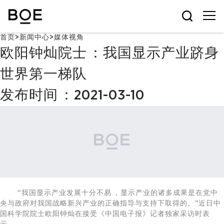
首页
>
新闻中心
>
媒体视角
欧阳钟灿院士：我国显示产业跻身
世界第一梯队
发布时间：2021-03-10
“我国显示产业发展十分不易，显示产业的诸多成果是在党中
央与政府对我国战略新兴产业的正确指导与支持下取得的。”近日中
国科学院院士欧阳钟灿在接受《中国电子报》记者独家采访时表