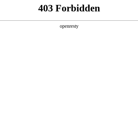
企业业务
个人业务
了解我们
投资者
暂无内容
EN
Global
创新平台
投资者关系
技术策源地开放课题
信息
科技知乎
公司公告
BOE创新
财务信息